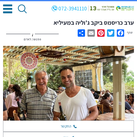
072-3941110
ערב כריסמס ביקב ג'וליה במעיליא
שתף
i
Share
Email
Pinterest
Twitter
Facebook
₪250
/ לאדם
התקשר