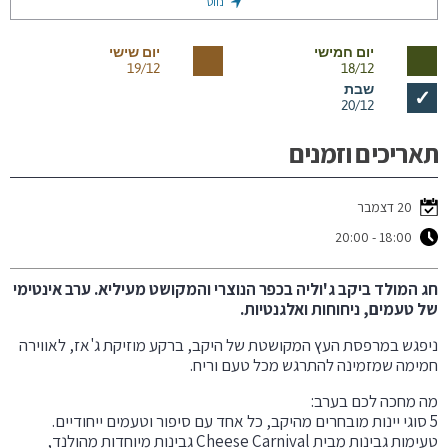
נווט
יום חמישי
יום שישי
19/12
18/12
שבת
✓
20/12
תאריכים וזמנים
20 דצמבר
18:00 - 20:00
חג המולד ביקב ג'וליה בכפר הנוצרי והמקושט מעיליא. ערב אינטימי
של טעמים, ניחוחות ואלגנטיות.
ניפגש במרפסת העץ המקושטת של היקב, ברקע מוזיקת ג'אז, לאווירה
חמימה שמזמינה להתרגש מכל טעם וריח.
מה מחכה לכם בערב:
5 סוגי יינות מובחרים מהיקב, כל אחד עם סיפור וטעמים ייחודיים.
טעימות גבינות מבית Cheese Carnival גבינות מיוחדות מהולנד,