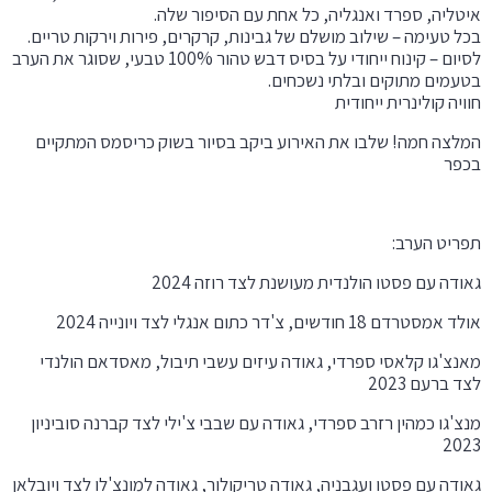
איטליה, ספרד ואנגליה, כל אחת עם הסיפור שלה.
בכל טעימה – שילוב מושלם של גבינות, קרקרים, פירות וירקות טריים.
לסיום – קינוח ייחודי על בסיס דבש טהור 100% טבעי, שסוגר את הערב
בטעמים מתוקים ובלתי נשכחים.
חוויה קולינרית ייחודית
המלצה חמה! שלבו את האירוע ביקב בסיור בשוק כריסמס המתקיים
בכפר
תפריט הערב:
גאודה עם פסטו הולנדית מעושנת לצד רוזה 2024
אולד אמסטרדם 18 חודשים, צ'דר כתום אנגלי לצד ויונייה 2024
מאנצ'גו קלאסי ספרדי, גאודה עיזים עשבי תיבול, מאסדאם הולנדי
לצד ברעם 2023
מנצ'גו כמהין רזרב ספרדי, גאודה עם שבבי צ'ילי לצד קברנה סוביניון
2023
גאודה עם פסטו ועגבניה, גאודה טריקולור, גאודה למונצ'לו לצד ויובלאן