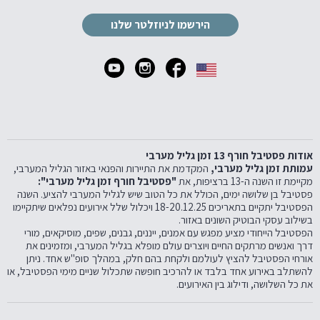
הירשמו לניוזלטר שלנו
אודות פסטיבל חורף 13 זמן גליל מערבי
עמותת זמן גליל מערבי,
המקדמת את התיירות והפנאי באזור הגליל המערבי,
מקיימת זו השנה ה-13 ברציפות, את
"פסטיבל חורף זמן גליל מערבי":
פסטיבל בן שלושה ימים, הכולל את כל הטוב שיש לגליל המערבי להציע. השנה
הפסטיבל יתקיים בתאריכים 18-20.12.25 ויכלול שלל אירועים נפלאים שיתקיימו
בשילוב עסקי הבוטיק השונים באזור.
הפסטיבל הייחודי מציע מפגש עם אמנים, ייננים, גבנים, שפים, מוסיקאים, מורי
דרך ואנשים מרתקים החיים ויוצרים עולם מופלא בגליל המערבי, ומזמינים את
אורחי הפסטיבל להציץ לעולמם ולקחת בהם חלק, במהלך סופ"ש אחד. ניתן
להשתלב באירוע אחד בלבד או להרכיב חופשה שתכלול שניים מימי הפסטיבל, או
את כל השלושה, ודילוג בין האירועים.