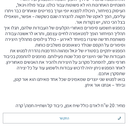
השנתיים האחרונות היו לא פשוטות עבור כולנו. עבור פולה ויגאל,
העיסוק במיחזור, היכולת למצוא יופי וערך בפריטים שאחרים כבר ויתרו
עליהם, הפך לאקט של תקווה. להצהרה שגם כשקשה – אפשר, ושאפילו
בצל הכי כהה, יש נקודות אור.
במפגש תשמעו סיפורים מאחורי הקלעים של העבודות שלהם, תגלו איך
תהליך המיחזור הופך למטאפורה לחיים עצמם, ותראו לראשונה עבודה
משותפת חדשה שיצרו במיוחד לאירוע – כולל צילומים מתהליך היצירה
וסיפורים על הקסם שנולד כשאומנים משלבים כוחות.
המפגש יתקיים בסטודיו של יגאל ומהווה הזדמנות נהדרת לפגוש את
העבודות של שני היוצרים מכל שנות פעילותם. מוזמנים להתפנק בכיבוד
חורפי וחם, להסתכל מקרוב על היצירות ולהכיר את האנשים מאחוריהן.
לאחר המפגש ניתן יהיה לרכוש עבודות ולשמוע עוד על כל יצירה
שתסקרן אתכם.
בואו לפגוש שני יוצרים שמאמינים שכל אחד מאיתנו הוא אור קטן,
וביחד – אנחנו אור איתן.
מחיר: 20 ש"ח לאדם כולל שיח אמן, כיבוד קל ושתייה חמה\ קרה
התקשר