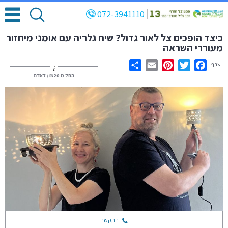
072-3941110
כיצד הופכים צל לאור גדול? שיח גלריה עם אומני מיחזור
מעוררי השראה
שתף
i
Share
Email
Pinterest
Twitter
Facebook
החל מ
₪20
/ לאדם
התקשר