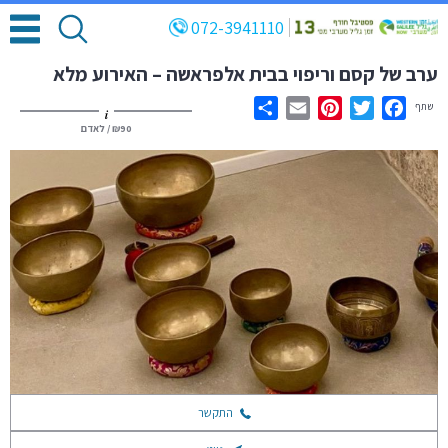
072-3941110
ערב של קסם וריפוי בבית אלפראשה – האירוע מלא
שתף
i
Share
Email
Pinterest
Twitter
Facebook
₪90
/ לאדם
התקשר