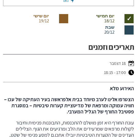
נווט
יום חמישי
יום שישי
✓
19/12
18/12
שבת
20/12
תאריכים וזמנים
18 דצמבר
17:00 - 18:15
האירוע מלא
הצטרפו אלינו לערב מיוחד בבית אלפראשה בעיר העתיקה של עכו –
חוויה עמוקה ומרפאת של מדיטציית קערות טיבטיות – במסגרת
פסטיבל החורף של הגליל המערבי.
עונת החורף היא זמן מושלם להתכנסות, התבוננות פנימית וחיבור
לקולות מרפאים שמרעידים את הלב ומרגיעים את הגוף. הצלילים
העדינים של הקערות הטיבטיות יובילו אתכן.ם למסע פנימי של שקט,