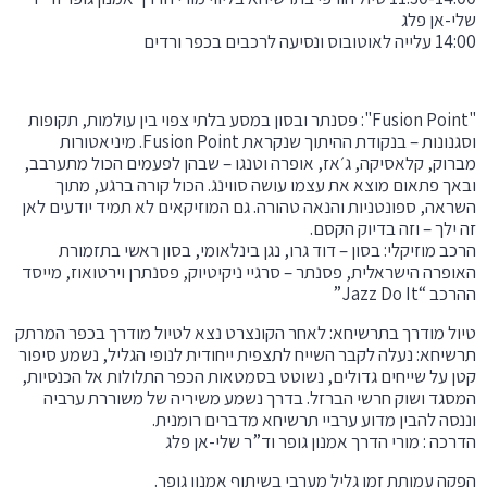
שלי-אן פלג
14:00 עלייה לאוטובוס ונסיעה לרכבים בכפר ורדים
"Fusion Point": פסנתר ובסון במסע בלתי צפוי בין עולמות, תקופות
וסגנונות – בנקודת ההיתוך שנקראת Fusion Point. מיניאטורות
מברוק, קלאסיקה, ג׳אז, אופרה וטנגו – שבהן לפעמים הכול מתערבב,
ובאך פתאום מוצא את עצמו עושה סווינג. הכול קורה ברגע, מתוך
השראה, ספונטניות והנאה טהורה. גם המוזיקאים לא תמיד יודעים לאן
זה ילך – וזה בדיוק הקסם.
הרכב מוזיקלי: בסון – דוד גרו, נגן בינלאומי, בסון ראשי בתזמורת
האופרה הישראלית, פסנתר – סרגיי ניקיטיוק, פסנתרן וירטואוז, מייסד
ההרכב “Jazz Do It”
טיול מודרך בתרשיחא: לאחר הקונצרט נצא לטיול מודרך בכפר המרתק
תרשיחא: נעלה לקבר השייח לתצפית ייחודית לנופי הגליל, נשמע סיפור
קטן על שייחים גדולים, נשוטט בסמטאות הכפר התלולות אל הכנסיות,
המסגד ושוק חרשי הברזל. בדרך נשמע משיריה של משוררת ערביה
וננסה להבין מדוע ערביי תרשיחא מדברים רומנית.
הדרכה : מורי הדרך אמנון גופר וד”ר שלי-אן פלג
הפקה עמותת זמן גליל מערבי בשיתוף אמנון גופר.