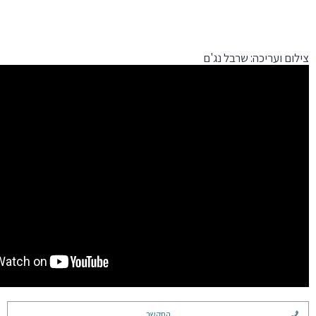
צילום ועריכה: שרבל נג'ם
התקשר