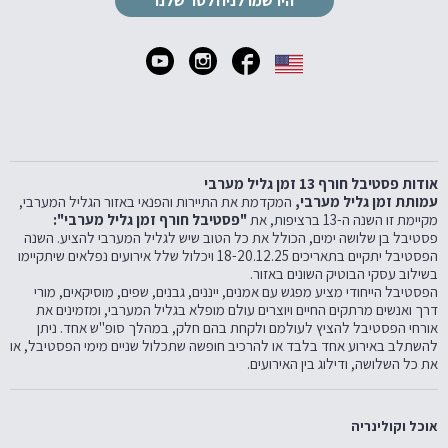
הירשמו לניוזלטר שלנו
אודות פסטיבל חורף 13 זמן גליל מערבי
עמותת זמן גליל מערבי,
המקדמת את התיירות והפנאי באזור הגליל המערבי,
מקיימת זו השנה ה-13 ברציפות, את
"פסטיבל חורף זמן גליל מערבי":
פסטיבל בן שלושה ימים, הכולל את כל הטוב שיש לגליל המערבי להציע. השנה
הפסטיבל יתקיים בתאריכים 18-20.12.25 ויכלול שלל אירועים נפלאים שיתקיימו
בשילוב עסקי הבוטיק השונים באזור.
הפסטיבל הייחודי מציע מפגש עם אמנים, ייננים, גבנים, שפים, מוסיקאים, מורי
דרך ואנשים מרתקים החיים ויוצרים עולם מופלא בגליל המערבי, ומזמינים את
אורחי הפסטיבל להציץ לעולמם ולקחת בהם חלק, במהלך סופ"ש אחד. ניתן
להשתלב באירוע אחד בלבד או להרכיב חופשה שתכלול שניים מימי הפסטיבל, או
את כל השלושה, ודילוג בין האירועים.
אוכל וקולינריה