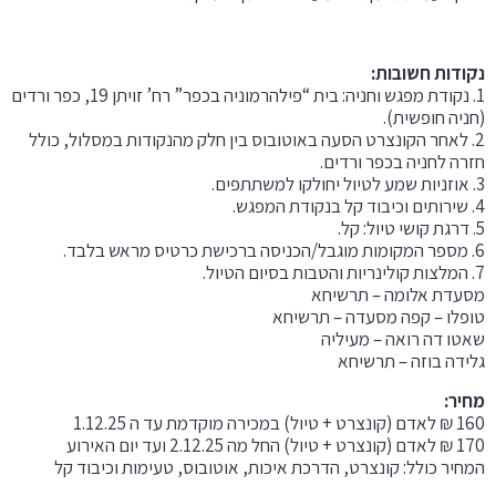
נקודות חשובות:
1. נקודת מפגש וחניה: בית “פילהרמוניה בכפר” רח’ זויתן 19, כפר ורדים
(חניה חופשית).
2. לאחר הקונצרט הסעה באוטובוס בין חלק מהנקודות במסלול, כולל
חזרה לחניה בכפר ורדים.
3. אוזניות שמע לטיול יחולקו למשתתפים.
4. שירותים וכיבוד קל בנקודת המפגש.
5. דרגת קושי טיול: קל.
6. מספר המקומות מוגבל/הכניסה ברכישת כרטיס מראש בלבד.
7. המלצות קולינריות והטבות בסיום הטיול.
מסעדת אלומה – תרשיחא
טופלו – קפה מסעדה – תרשיחא
שאטו דה רואה – מעיליה
גלידה בוזה – תרשיחא
מחיר:
160 ₪ לאדם (קונצרט + טיול) במכירה מוקדמת עד ה 1.12.25
170 ₪ לאדם (קונצרט + טיול) החל מה 2.12.25 ועד יום האירוע
המחיר כולל: קונצרט, הדרכת איכות, אוטובוס, טעימות וכיבוד קל