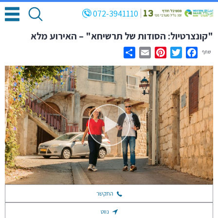
072-3941110
"קונצרטיול: הסודות של תרשיחא" – האירוע מלא
שתף
Share
Email
Pinterest
Twitter
Facebook
התקשר
נווט