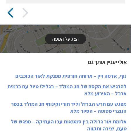
הצג על המפה
אולי יעניין אותך גם
נוף, אדמה ויין – ארוחה חורפית מפנקת לאור הכוכבים
להרגיש את הקסם של חג המולד – בגליל! טיול עם כרמית
ארבל – האירוע מלא
מפגש עם חרש הברזל וליד חורי וקינוחי חג המולד בכפר
הנוצרי פסוטה – הסיור מלא
אלומת אור גדולה בין סמטאות עכו העתיקה – מפגש של
טעם, יצירה ותקווה